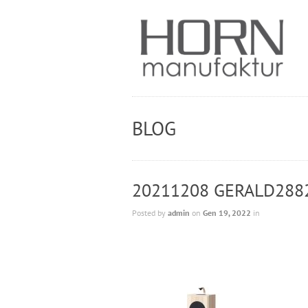
BLOG
20211208 GERALD288
Posted by
admin
on
Gen 19, 2022
in