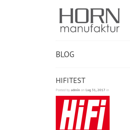
BLOG
HIFITEST
Posted by
admin
on
Lug 31, 2017
in