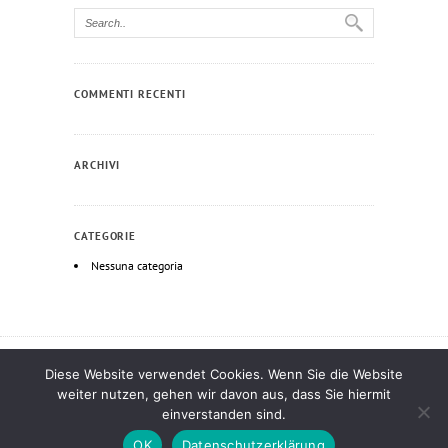
COMMENTI RECENTI
ARCHIVI
CATEGORIE
Nessuna categoria
Diese Website verwendet Cookies. Wenn Sie die Website
qui habet aures audiendi audiat —
Hornmanufaktur
© 2026
weiter nutzen, gehen wir davon aus, dass Sie hiermit
einverstanden sind.
Czech
English
Deutsch
Italiano
OK
Datenschutzerklärung