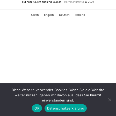
qui habet aures audiendi audiat —
Hornmanufaktur
© 2026
Czech
English
Deutsch
Italiano
Diese Website verwendet Cookies. Wenn Sie die Website
weiter nutzen, gehen wir davon aus, dass Sie hiermit
einverstanden sind.
OK
Datenschutzerklärung