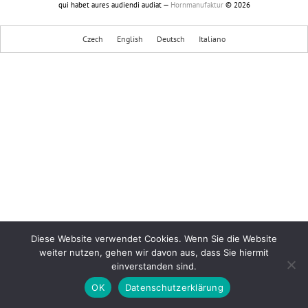
qui habet aures audiendi audiat —
Hornmanufaktur
© 2026
Czech
English
Deutsch
Italiano
Diese Website verwendet Cookies. Wenn Sie die Website
weiter nutzen, gehen wir davon aus, dass Sie hiermit
einverstanden sind.
OK
Datenschutzerklärung