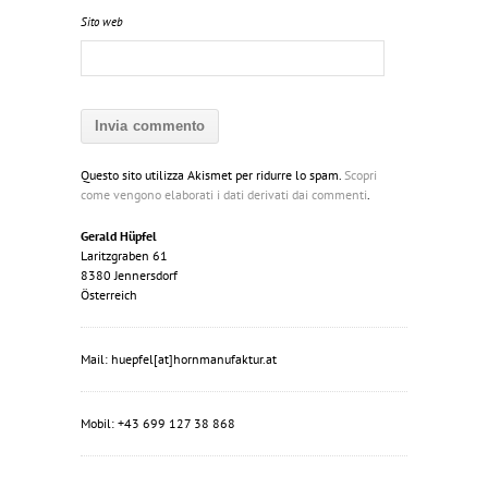
Sito web
Questo sito utilizza Akismet per ridurre lo spam.
Scopri
come vengono elaborati i dati derivati dai commenti
.
Gerald Hüpfel
Laritzgraben 61
8380 Jennersdorf
Österreich
Mail: huepfel[at]hornmanufaktur.at
Mobil: +43 699 127 38 868