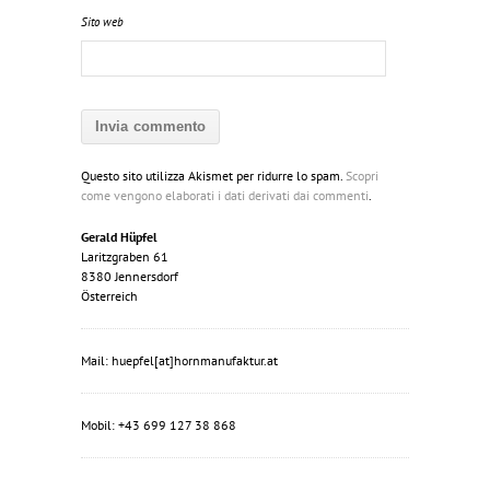
Sito web
Questo sito utilizza Akismet per ridurre lo spam.
Scopri
come vengono elaborati i dati derivati dai commenti
.
Gerald Hüpfel
Laritzgraben 61
8380 Jennersdorf
Österreich
Mail: huepfel[at]hornmanufaktur.at
Mobil: +43 699 127 38 868