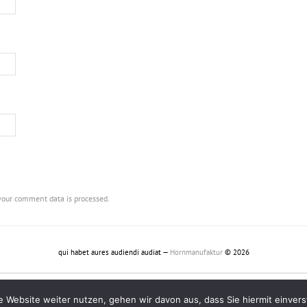
our comment data is processed.
qui habet aures audiendi audiat —
Hornmanufaktur
© 2026
Czech
English
Deutsch
Italiano
 Website weiter nutzen, gehen wir davon aus, dass Sie hiermit einvers