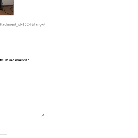
?attachment_id=1524&lang=A
 fields are marked
*