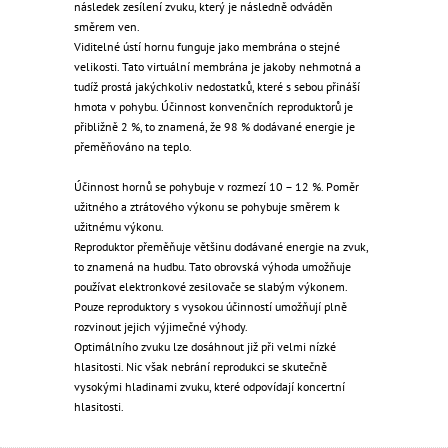
následek zesílení zvuku, který je následně odváděn
směrem ven.
Viditelné ústí hornu funguje jako membrána o stejné
velikosti. Tato virtuální membrána je jakoby nehmotná a
tudíž prostá jakýchkoliv nedostatků, které s sebou přináší
hmota v pohybu. Účinnost konvenčních reproduktorů je
přibližně 2 %, to znamená, že 98 % dodávané energie je
přeměňováno na teplo.
Účinnost hornů se pohybuje v rozmezí 10 – 12 %. Poměr
užitného a ztrátového výkonu se pohybuje směrem k
užitnému výkonu.
Reproduktor přeměňuje většinu dodávané energie na zvuk,
to znamená na hudbu. Tato obrovská výhoda umožňuje
používat elektronkové zesilovače se slabým výkonem.
Pouze reproduktory s vysokou účinností umožňují plně
rozvinout jejich výjimečné výhody.
Optimálního zvuku lze dosáhnout již při velmi nízké
hlasitosti. Nic však nebrání reprodukci se skutečně
vysokými hladinami zvuku, které odpovídají koncertní
hlasitosti.