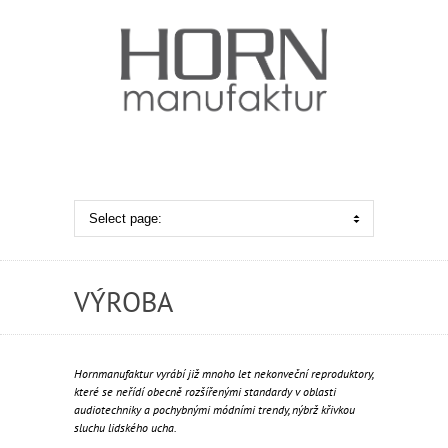
VÝROBA
Hornmanufaktur vyrábí již mnoho let nekonveční reproduktory,
které se neřídí obecně rozšířenými standardy v oblasti
audiotechniky a pochybnými módními trendy, nýbrž křivkou
sluchu lidského ucha.