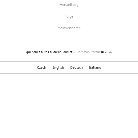
Herstellung
Folge
Messverfahren
qui habet aures audiendi audiat —
Hornmanufaktur
© 2026
Czech
English
Deutsch
Italiano