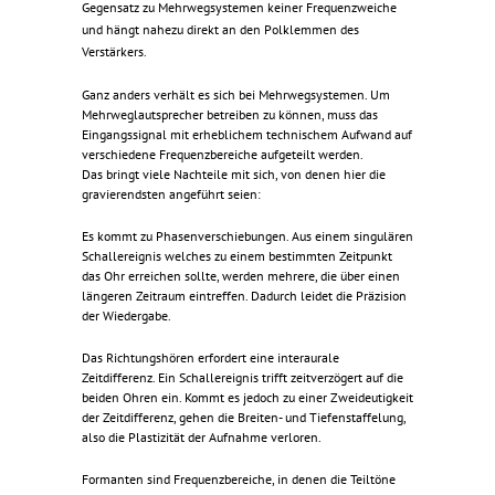
Gegensatz zu Mehrwegsystemen keiner Frequenzweiche
und hängt nahezu direkt an den Polklemmen des
Verstärkers.
Ganz anders verhält es sich bei Mehrwegsystemen. Um
Mehrweglautsprecher betreiben zu können, muss das
Eingangssignal mit erheblichem technischem Aufwand auf
verschiedene Frequenzbereiche aufgeteilt werden.
Das bringt viele Nachteile mit sich, von denen hier die
gravierendsten angeführt seien:
Es kommt zu Phasenverschiebungen. Aus einem singulären
Schallereignis welches zu einem bestimmten Zeitpunkt
das Ohr erreichen sollte, werden mehrere, die über einen
längeren Zeitraum eintreffen. Dadurch leidet die Präzision
der Wiedergabe.
Das Richtungshören erfordert eine interaurale
Zeitdifferenz. Ein Schallereignis trifft zeitverzögert auf die
beiden Ohren ein. Kommt es jedoch zu einer Zweideutigkeit
der Zeitdifferenz, gehen die Breiten- und Tiefenstaffelung,
also die Plastizität der Aufnahme verloren.
Formanten sind Frequenzbereiche, in denen die Teiltöne