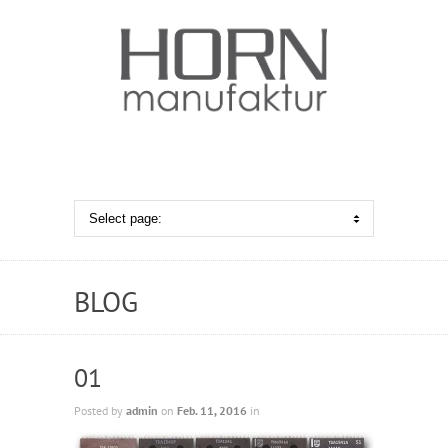
BLOG
01
Posted by
admin
on
Feb. 11, 2016
in