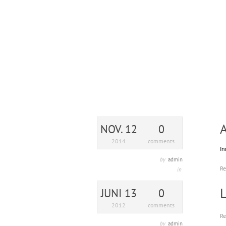
NOV. 12
0
2014
comments
In
by
admin
R
in
JUNI 13
0
2012
comments
R
by
admin