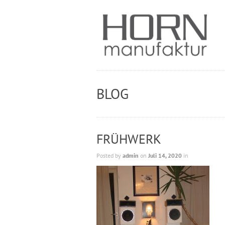
BLOG
FRÜHWERK
Posted by
admin
on
Juli 14, 2020
in