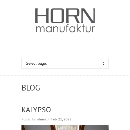
BLOG
KALYPSO
Posted by
admin
on
Feb. 21, 2022
in