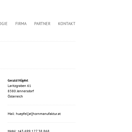
OGIE
FIRMA
PARTNER
KONTAKT
Gerald Hüpfel
Laritzgraben 61
8380 Jennersdorf
Österreich
Mail: huepfel[at]hornmanufaktur.at
Mobil: +43 699 127 38 868